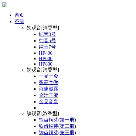
首页
茶品
铁观音[清香型]
纯音3号
纯音5号
纯音7号
HP400
HP600
HP800
铁观音[清香型]
一品千金
香高气傲
诗酬滋露
金汁玉液
金品音皇
铁观音[浓香型]
铁齿铜芽(第一册)
铁齿铜芽(第二册)
铁齿铜芽(第三册)