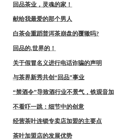
回品茶业，灵魂的家！
献给我最爱的那个男人
白茶会重蹈普洱茶崩盘的覆辙吗?
回品的,世界的！
关于假冒名义进行电话诈骗的声明
与茶界新秀共创“回品”事业
“禁酒令”导致酒行业不景气，铁观音加
不看吓一跳：细节中的创意
经营茶叶连锁专卖店加盟的主要点
茶叶加盟店的发展优势