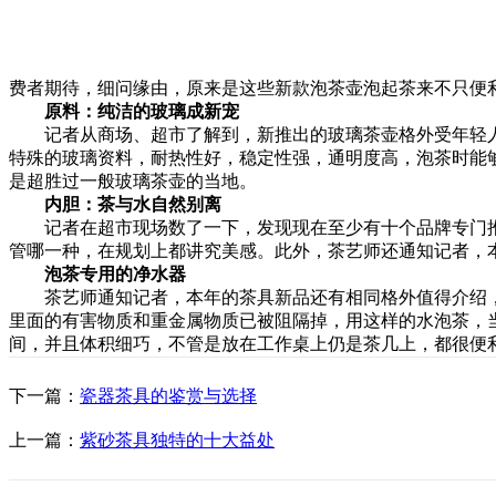
费者期待，细问缘由，原来是这些新款泡茶壶泡起茶来不只便
原料：纯洁的玻璃成新宠
记者从商场、超市了解到，新推出的玻璃茶壶格外受年轻人
特殊的玻璃资料，耐热性好，稳定性强，通明度高，泡茶时能
是超胜过一般玻璃茶壶的当地。
内胆：茶与水自然别离
记者在超市现场数了一下，发现现在至少有十个品牌专门推
管哪一种，在规划上都讲究美感。此外，茶艺师还通知记者，
泡茶专用的净水器
茶艺师通知记者，本年的茶具新品还有相同格外值得介绍，
里面的有害物质和重金属物质已被阻隔掉，用这样的水泡茶，当
间，并且体积细巧，不管是放在工作桌上仍是茶几上，都很便
下一篇：
瓷器茶具的鉴赏与选择
上一篇：
紫砂茶具独特的十大益处