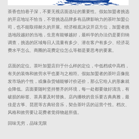
茶香也怕巷子深，不要无视店面选址的重要性。假如加盟者挑选
的开店地址不恰当，不管挑选品牌多有品牌影响力的茶叶加盟公
司，也不能取得耐久的开展。经济根底决议开店方位，加盟者挑
选地段越好的当地，生意有能够越好，最科学的办法仍是要归纳
调查，挑选的区域每日人流量有多少、潜在客户有多少、经济花
费水平怎么、商圈的花费定位怎么等都是要思考的要素。
店面的定位。茶叶加盟店归于什么样的定位，中低档或中高档，
有关的装饰和效劳水平也要与之相符。假如加盟者的茶叶店像批
发市场的个性，或像杂货铺能够讨价还价，那么它给人的形象就
会降低。店面要随时坚持整齐的环境，每一处都要做好清洗，有
破损的标签、茶具要及时替换。店内播映的音乐要古典典雅，最
佳是古筝、琵琶等古典轻音乐，契合茶叶店的运营个性。档次、
风格和效劳要让花费者觉得物超所值。
回味无穷，品味无限