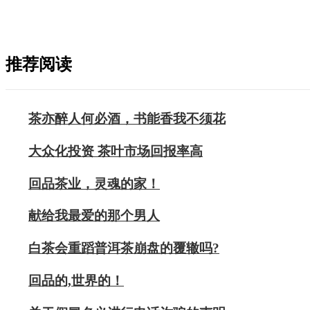
推荐阅读
茶亦醉人何必酒，书能香我不须花
大众化投资 茶叶市场回报率高
回品茶业，灵魂的家！
献给我最爱的那个男人
白茶会重蹈普洱茶崩盘的覆辙吗?
回品的,世界的！