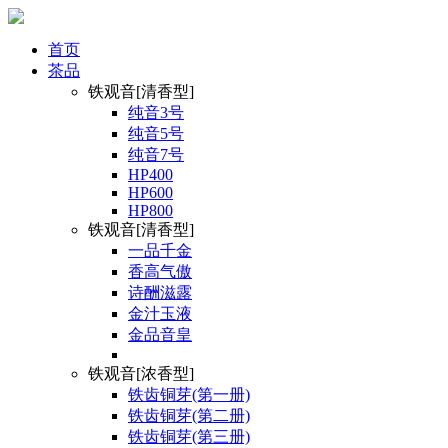
首页
茶品
铁观音[清香型]
纯音3号
纯音5号
纯音7号
HP400
HP600
HP800
铁观音[清香型]
一品千金
香高气傲
诗酬滋露
金汁玉液
金品音皇
铁观音[浓香型]
铁齿铜芽(第一册)
铁齿铜芽(第二册)
铁齿铜芽(第三册)