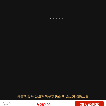
开富贵套杯 公道杯陶瓷功夫茶具 适合冲泡铁观音
0
￥280.00
加入购物车